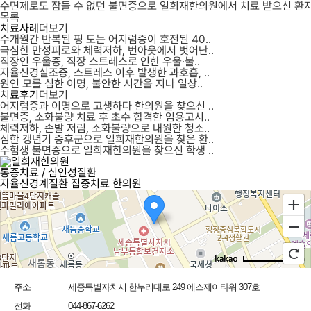
수면제로도 잠들 수 없던 불면증으로 일희재한의원에서 치료 받으신 환
세종ADHD한의원,
목록
대전ADHD한의원,
치료사례
청주ADHD한의원,
더보기
수개월간 반복된 핑 도는 어지럼증이 호전된 40..
세종두통한의원,
극심한 만성피로와 체력저하, 번아웃에서 벗어난..
대전두통한의원,
직장인 우울증, 직장 스트레스로 인한 우울·불..
청주두통한의원
자율신경실조증, 스트레스 이후 발생한 과호흡, ..
원인 모를 심한 이명, 불안한 시간을 지나 일상..
치료후기
더보기
어지럼증과 이명으로 고생하다 한의원을 찾으신 ..
불면증, 소화불량 치료 후 초수 합격한 임용고시..
체력저하, 손발 저림, 소화불량으로 내원한 청소..
심한 갱년기 증후군으로 일희재한의원을 찾은 환..
수험생 불면증으로 일희재한의원을 찾으신 학생 ..
통증치료 / 심인성질환
일희재한의원
자율신경계질환 집중치료 한의원
250m
주소
세종특별자치시 한누리대로 249 에스제이타워 307호
전화
044-867-6262