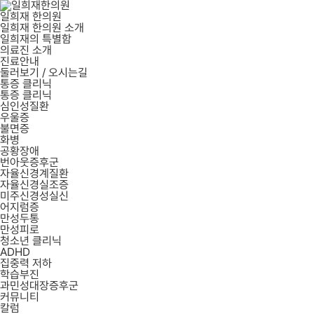
일희재 한의원
일희재 한의원 소개
일희재의 특별함
의료진 소개
진료안내
둘러보기 / 오시는길
통증 클리닉
통증 클리닉
심인성질환
우울증
불면증
화병
공황장애
번아웃증후군
자율신경계질환
자율신경실조증
미주신경성실신
어지럼증
만성두통
만성피로
청소년 클리닉
ADHD
집중력 저하
학습부진
과민성대장증후군
커뮤니티
칼럼