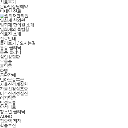
치료후기
온라인상담예약
비대면 진료
일희재 한의원
일희재 한의원 소개
일희재의 특별함
의료진 소개
진료안내
둘러보기 / 오시는길
통증 클리닉
통증 클리닉
심인성질환
우울증
불면증
화병
공황장애
번아웃증후군
자율신경계질환
자율신경실조증
미주신경성실신
어지럼증
만성두통
만성피로
청소년 클리닉
ADHD
집중력 저하
학습부진