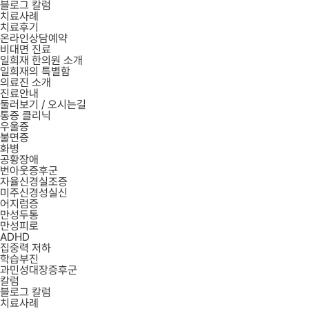
블로그 칼럼
치료사례
치료후기
온라인상담예약
비대면 진료
일희재 한의원 소개
일희재의 특별함
의료진 소개
진료안내
둘러보기 / 오시는길
통증 클리닉
우울증
불면증
화병
공황장애
번아웃증후군
자율신경실조증
미주신경성실신
어지럼증
만성두통
만성피로
ADHD
집중력 저하
학습부진
과민성대장증후군
칼럼
블로그 칼럼
치료사례