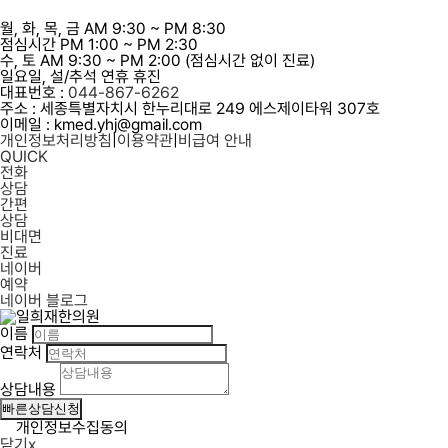
월, 화, 목, 금
AM
9:30
~
PM
8:30
점심시간
PM
1:00
~
PM
2:30
수, 토
AM
9:30
~
PM
2:00
(점심시간 없이 진료)
일요일, 설/추석 연휴 휴진
대표번호 :
044-867-6262
주소 : 세종특별자치시 한누리대로 249 에스제이타워 307호
이메일 : kmed.yhj@gmail.com
개인정보처리방침
|
이용약관
|
비급여 안내
QUICK
전화
상담
간편
상담
비대면
진료
네이버
예약
네이버 블로그
이름
연락처
상담내용
개인정보수집동의
닫기
ⅹ