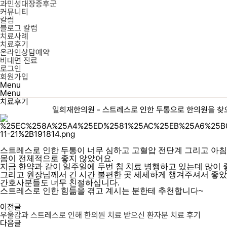
과민성대장증후군
커뮤니티
칼럼
세종시한의원,
블로그 칼럼
나성동한의원,
치료사례
새롬동한의원,
치료후기
한솔동한의원,
온라인상담예약
다정동한의원,
비대면 진료
종촌동한의원,
로그인
아름동한의원,
회원가입
도담동한의원,
Menu
어진동한의원,
Menu
보람동한의원,
치료후기
소담동한의원,
고운동한의원,
일희재한의원 - 스트레스로 인한 두통으로 한의원을 찾
대평동한의원,
반곡동한의원,
해밀동한의원,
세종불면증한의원,
대전불면증한의원,
스트레스로 인한 두통이 너무 심하고 고혈압 전단계 그리고 아침
청주불면증한의원,
몸이 전체적으로 좋지 않았어요.
세종공황장애한의원,
지금 한약과 같이 일주일에 두번 침 치료 병행하고 있는데 많이
대전공황장애한의원,
그리고 원장님께서 긴 시간 불편한 곳 세세하게 챙겨주셔서 좋
청주공황장애한의원,
간호사분들도 너무 친절하십니다.
자율신경실조증한의원,
스트레스로 인한 힘듦을 겪고 계시는 분한테 추천합니다~
세종자율신경실조증한의원,
이전글
대전자율신경실조증한의원,
우울감과 스트레스로 인해 한의원 치료 받으신 환자분 치료 후기
청주자율신경실조증한의원,
다음글
ADHD한의원,