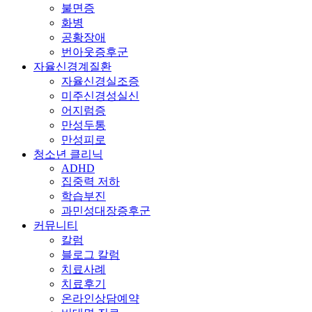
불면증
화병
공황장애
번아웃증후군
자율신경계질환
자율신경실조증
미주신경성실신
어지럼증
만성두통
만성피로
청소년 클리닉
ADHD
집중력 저하
학습부진
과민성대장증후군
커뮤니티
칼럼
블로그 칼럼
치료사례
치료후기
온라인상담예약