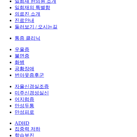
일희재 한의원 소개
일희재의 특별함
의료진 소개
진료안내
둘러보기 / 오시는길
통증 클리닉
우울증
불면증
화병
공황장애
번아웃증후군
자율신경실조증
미주신경성실신
어지럼증
만성두통
만성피로
ADHD
집중력 저하
학습부진