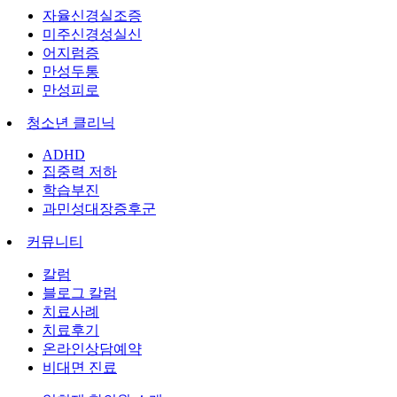
자율신경실조증
미주신경성실신
어지럼증
만성두통
만성피로
청소년 클리닉
ADHD
집중력 저하
학습부진
과민성대장증후군
커뮤니티
칼럼
블로그 칼럼
치료사례
치료후기
온라인상담예약
비대면 진료