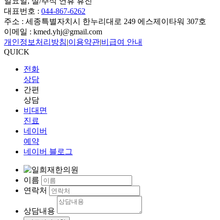
일요일, 설/추석 연휴 휴진
대표번호 :
044-867-6262
주소 : 세종특별자치시 한누리대로 249 에스제이타워 307호
이메일 : kmed.yhj@gmail.com
개인정보처리방침
|
이용약관
|
비급여 안내
QUICK
전화
상담
간편
상담
비대면
진료
네이버
예약
네이버 블로그
이름
연락처
상담내용