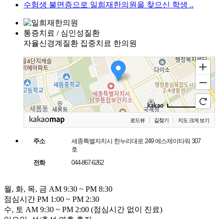
수험생 불면증으로 일희재한의원을 찾으신 학생 ..
통증치료 / 심인성질환
자율신경계질환 집중치료 한의원
일희재한의원
250m
로드뷰
길찾기
지도 크게 보기
주소
세종특별자치시 한누리대로 249 에스제이타워 307
호
전화
044-867-6262
월, 화, 목, 금
AM
9:30
~
PM
8:30
점심시간
PM
1:00
~
PM
2:30
수, 토
AM
9:30
~
PM
2:00
(점심시간 없이 진료)