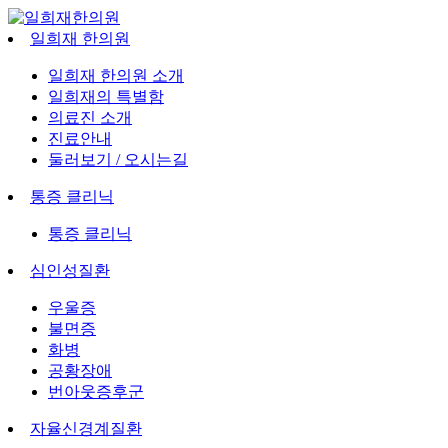
일희재 한의원
일희재 한의원 소개
일희재의 특별함
의료진 소개
진료안내
둘러보기 / 오시는길
통증 클리닉
통증 클리닉
심인성질환
우울증
불면증
화병
공황장애
번아웃증후군
자율신경계질환